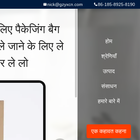
nick@gzyxcn.com
86-185-8925-8190
लिए पैकेजिंग बैग
े जाने के लिए ले
होम
श्रेणियाँ
पर ले लो
उत्पाद
संसाधन
हमारे बारे में
एक कहावत कहना