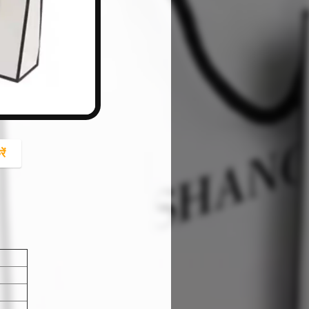
button
ें