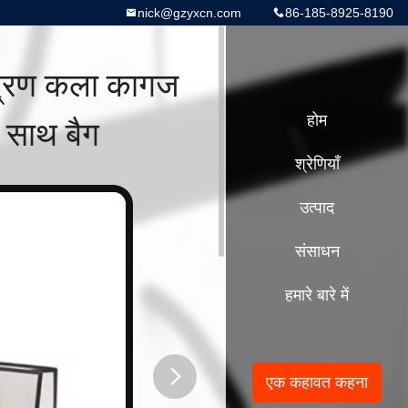
nick@gzyxcn.com
86-185-8925-8190
ुद्रण कला कागज
े साथ बैग
होम
श्रेणियाँ
उत्पाद
संसाधन
हमारे बारे में
एक कहावत कहना