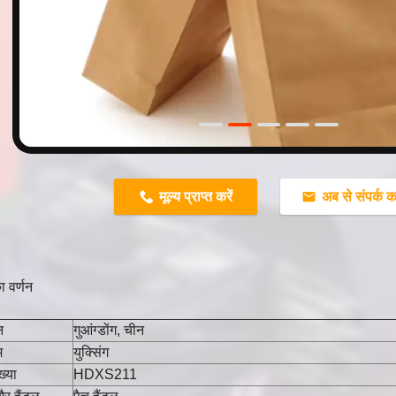
n
मूल्य प्राप्त करें
अब से संपर्क कर
का वर्णन
न
गुआंग्डोंग, चीन
म
युक्सिंग
्या
HDXS211