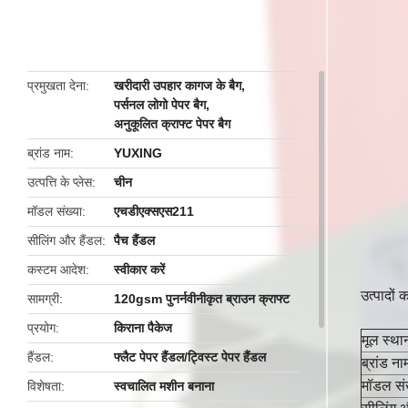
butto
प्रमुखता देना
खरीदारी उपहार कागज के बैग
,
पर्सनल लोगो पेपर बैग
,
अनुकूलित क्राफ्ट पेपर बैग
ब्रांड नाम
YUXING
उत्पत्ति के प्लेस
चीन
मॉडल संख्या
एचडीएक्सएस211
सीलिंग और हैंडल
पैच हैंडल
कस्टम आदेश
स्वीकार करें
उत्पादों 
सामग्री
120gsm पुनर्नवीनीकृत ब्राउन क्राफ्ट
प्रयोग
किराना पैकेज
मूल स्था
हैंडल
फ्लैट पेपर हैंडल/ट्विस्ट पेपर हैंडल
ब्रांड ना
मॉडल संख
विशेषता
स्वचालित मशीन बनाना