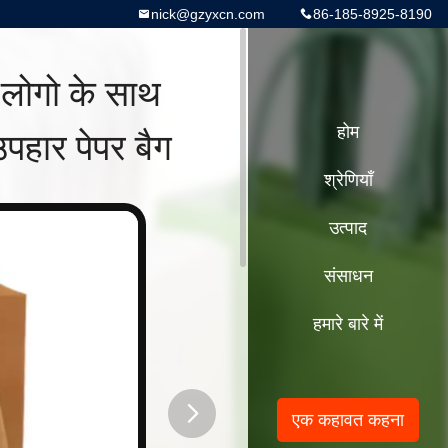
nick@gzyxcn.com
86-185-8925-8190
 लोगो के साथ
उपहार पेपर बैग
होम
श्रेणियाँ
उत्पाद
संसाधन
हमारे बारे में
एक कहावत कहना