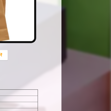
button
ें