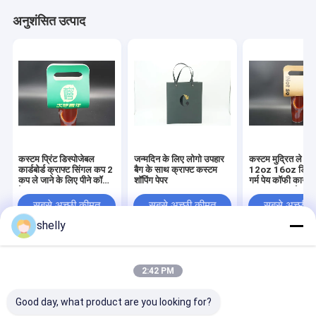
अनुशंसित उत्पाद
कस्टम प्रिंट डिस्पोजेबल
जन्मदिन के लिए लोगो उपहार
कस्टम मुद्रित ले आ
कार्डबोर्ड क्राफ्ट सिंगल कप 2
बैग के साथ क्राफ्ट कस्टम
12oz 16oz डिस्प
कप ले जाने के लिए पीने कॉफी
शॉपिंग पेपर
गर्म पेय कॉफी कागज
पेपर कप वाहक धारक
वाहक धारक ट्रे
सबसे अच्छी कीमत
सबसे अच्छी कीमत
सबसे अच्छी 
shelly
होम
हमारे बारे में
हमसे संपर्क करें
Desktop Site
2:42 PM
साइटमैप
Privacy Policy
गुणवत्ता
इको पेपर बैग
चीन का कारखाना.Copyright © 2025 Guangzhou Yuxing
Good day, what product are you looking for?
Printing & Packaging Co., Ltd.. All Rights Reserved.